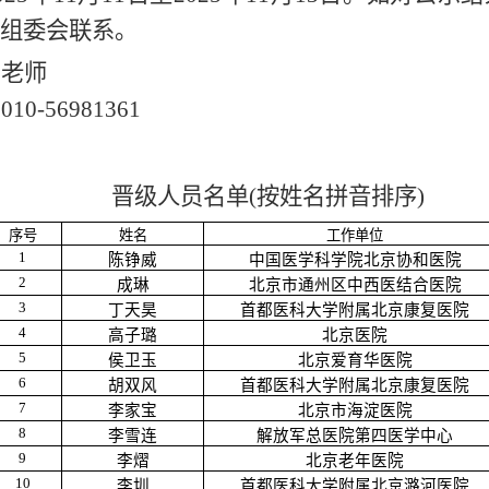
组委会联系。
周老师
：
010-56981361
晋级
人员名单
(按姓名拼音排序)
序号
姓名
工作单位
1
陈铮威
中国医学科学院北京协和医院
2
成琳
北京市通州区中西医结合医院
3
丁天昊
首都医科大学附属北京康复医院
4
高子璐
北京医院
5
侯卫玉
北京爱育华医院
6
胡双风
首都医科大学附属北京康复医院
7
李家宝
北京市海淀医院
8
李雪连
解放军总医院第四医学中心
9
李熠
北京老年医院
10
李圳
首都医科大学附属北京潞河医院