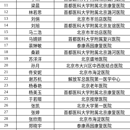
11
梁晨
首都医科大学附属北京康复医院
12
林若思
首都医科大学附属北京潞河医院
13
刘俏
北京市羊坊店医院
14
刘旭
首都医科大学附属北京友谊医院
15
马二浩
北京市羊坊店医院
16
马婧妍
首都医科大学附属复兴医院
17
裴婵敏
泰康燕园康复医院
18
桑颖
首都医科大学附属北京潞河医院
19
苏洋洋
北京盛地医院
20
孙月
北京市大兴区中西医结合医院
21
佟安妮
北京市海淀医院
22
谢苏杭
解放军总医院第一医学中心
23
杨春艳
北京老年医院
24
杨美玉
首都医科大学附属北京康复医院
25
于若暄
北京按摩医院
26
张凯
北京大学第一医院
27
张婷
首都医科大学附属北京康复医院
28
张欣雨
北京市海淀医院
29
郑晓宇
泰康燕园康复医院